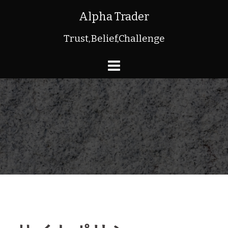
コ
Alpha Trader
ン
Trust,Belief,Challenge
テ
ン
ツ
へ
ス
キ
ッ
プ