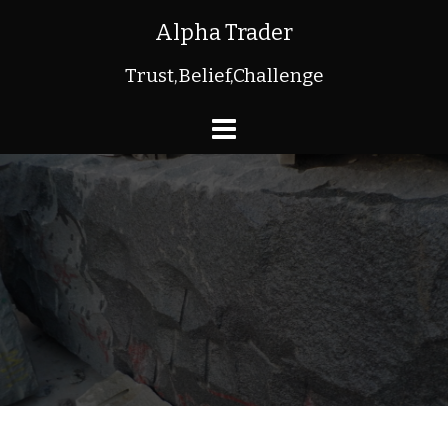
コ
Alpha Trader
ン
Trust,Belief,Challenge
テ
ン
ツ
へ
ス
キ
ッ
プ