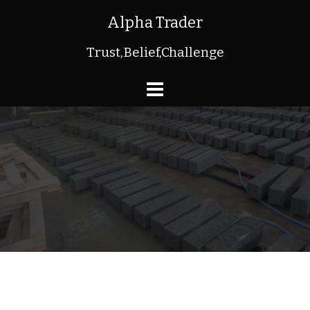
コ
Alpha Trader
ン
Trust,Belief,Challenge
テ
ン
ツ
へ
ス
キ
ッ
プ