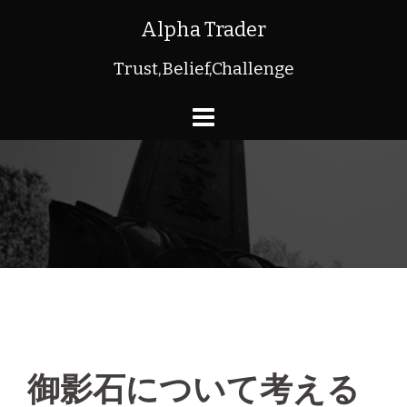
コ
Alpha Trader
ン
Trust,Belief,Challenge
テ
ン
ツ
へ
ス
キ
ッ
プ
御影石について考える