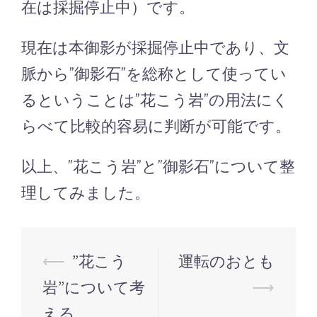
在は採掘停止中）です。
現在は本御影が採掘停止中であり、文
脈から”御影石”を総称として使ってい
るということは”花こう岩”の用法にく
らべて比較的容易に判断が可能です。
以上、”花こう岩”と”御影石”について整
理してみました。
投
⟵
”花こう
運転のおとも
稿
岩”について考
⟶
ナ
える