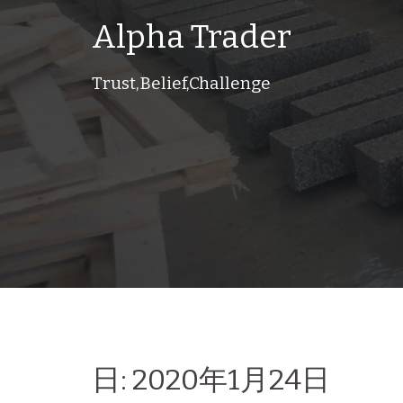
コ
Alpha Trader
ン
テ
Trust,Belief,Challenge
ン
ツ
へ
ス
キ
ッ
プ
日:
2020年1月24日